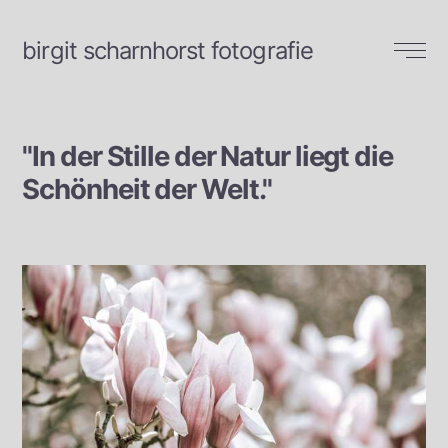
birgit scharnhorst fotografie
natur
"In der Stille der Natur liegt die
landschaften
Schönheit der Welt."
heimat
menschen
reise
kunst